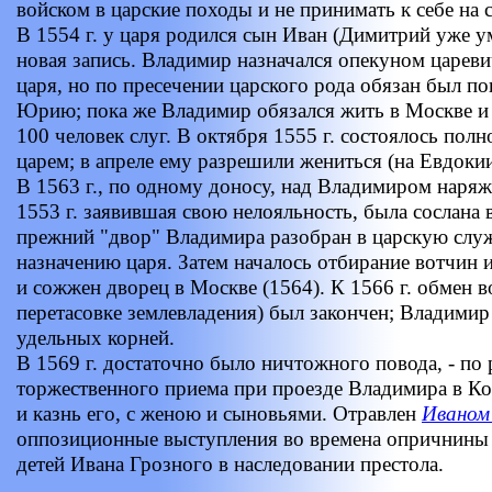
войском в царские походы и не принимать к себе на 
В 1554 г. у царя родился сын Иван (Димитрий уже ум
новая запись. Владимир назначался опекуном цареви
царя, но по пресечении царского рода обязан был по
Юрию; пока же Владимир обязался жить в Москве и 
100 человек слуг. В октября 1555 г. состоялось пол
царем; в апреле ему разрешили жениться (на Евдоки
В 1563 г., по одному доносу, над Владимиром наряже
1553 г. заявившая свою нелояльность, была сослана 
прежний "двор" Владимира разобран в царскую слу
назначению царя. Затем началось отбирание вотчин 
и сожжен дворец в Москве (1564). К 1566 г. обмен 
перетасовке землевладения) был закончен; Владимир
удельных корней.
В 1569 г. достаточно было ничтожного повода, - по 
торжественного приема при проезде Владимира в Ко
и казнь его, с женою и сыновьями. Отравлен
Иваном
оппозиционные выступления во времена опричнины 
детей Ивана Грозного в наследовании престола.