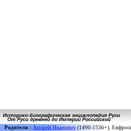
Историко-биографическая энциклопедия Руси
От Руси древней до Империи Российской
Родители :
Андрей Иванович
(1490-1536+), Евфроси