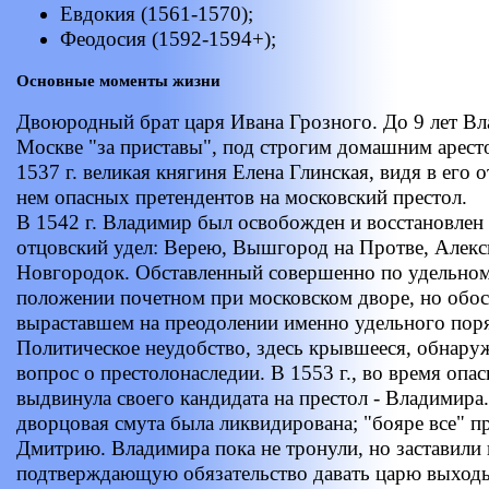
Евдокия (1561-1570);
Феодосия (1592-1594+);
Основные моменты жизни
Двоюродный брат царя Ивана Грозного. До 9 лет Вл
Москве "за приставы", под строгим домашним аресто
1537 г. великая княгиня Елена Глинская, видя в его о
нем опасных претендентов на московский престол.
В 1542 г. Владимир был освобожден и восстановлен
отцовский удел: Верею, Вышгород на Протве, Алекс
Новгородок. Обставленный совершенно по удельном
положении почетном при московском дворе, но обос
выраставшем на преодолении именно удельного поря
Политическое неудобство, здесь крывшееся, обнаруж
вопрос о престолонаследии. В 1553 г., во время опа
выдвинула своего кандидата на престол - Владимира.
дворцовая смута была ликвидирована; "бояре все" п
Дмитрию. Владимира пока не тронули, но заставили 
подтверждающую обязательство давать царю выходы