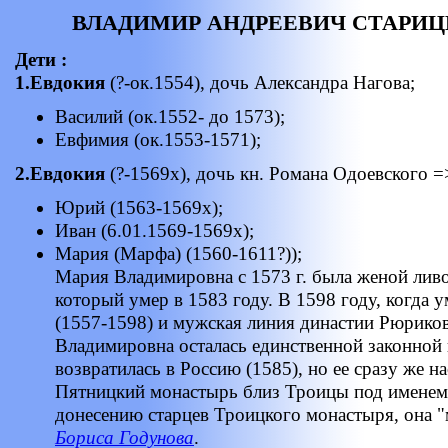
ВЛАДИМИР АНДРЕЕВИЧ СТАРИЦКИЙ
Дети :
1.Евдокия
(?-ок.1554), дочь Александра Нагова;
Василий (ок.1552- до 1573);
Евфимия (ок.1553-1571);
2.Евдокия
(?-1569х), дочь кн. Романа Одоевского =
Юрий (1563-1569х);
Иван (6.01.1569-1569х);
Мария (Марфа) (1560-1611?));
Мария Владимировна с 1573 г. была женой лив
который умер в 1583 году. В 1598 году, когда 
(1557-1598) и мужская линия династии Рюрико
Владимировна осталась единственной законной 
возвратилась в Россию (1585), но ее сразу же н
Пятницкий монастырь близ Троицы под именем 
донесению старцев Троицкого монастыря, она "
Бориса Годунова
.