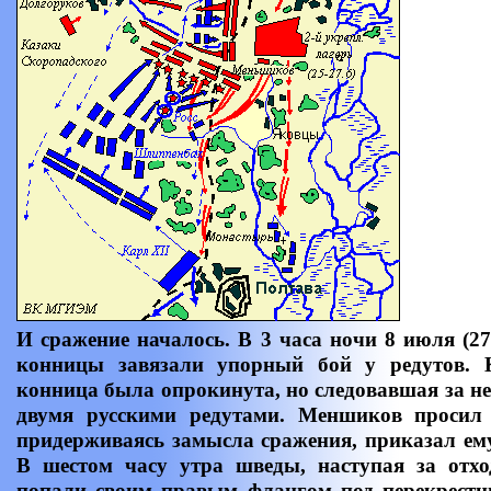
И сражение началось. В 3 часа ночи 8 июля (2
конницы завязали упорный бой у редутов. 
конница была опрокинута, но следовавшая за н
двумя русскими редутами. Меншиков просил 
придерживаясь замысла сражения, приказал ему
В шестом часу утра шведы, наступая за отхо
попали своим правым флангом под перекрес