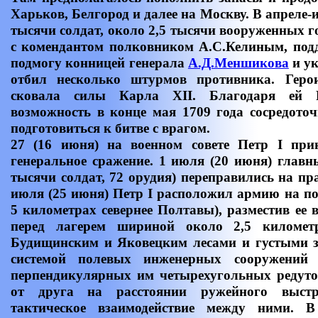
Харьков, Белгород и далее на Москву. В апреле-
тысячи солдат, около 2,5 тысячи вооруженных го
с комендантом полковником А.С.Келиным, по
подмогу конницей генерала
А.Д.Меншикова
и ук
отбил несколько штурмов противника. Геро
сковала силы Карла ХII. Благодаря ей 
возможность в конце мая 1709 года сосредоточ
подготовиться к битве с врагом.
27 (16 июня) на военном совете Петр I пр
генеральное сражение. 1 июля (20 июня) главн
тысячи солдат, 72 орудия) переправились на пр
июля (25 июня) Петр I расположил армию на по
5 километрах севернее Полтавы), разместив ее 
перед лагерем шириной около 2,5 километ
Будищинским и Яковецким лесами и густыми з
системой полевых инженерных сооружени
перпендикулярных им четырехугольных редуто
от друга на расстоянии ружейного выстре
тактическое взаимодействие между ними. В