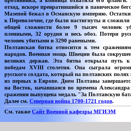
противника, а конница охватила его фланги.
отход, вскоре превратившийся в паническое бегс
Мазепой бежал в Османскую империю. Остатки
к Переволочне, где были настигнуты и сложили
общей сложности более 9 тысяч человек у
пленными, 32 орудия и весь обоз. Потери рус
человек убитыми и 3290 ранеными.
Полтавская битва относится к тем сражения
народов. Военная мощь Швеции была сокрушен
великих держав. Эта битва открыла путь 
победам XVIII столетия. Она сыграла огро
русского солдата, который на полтавских полях
из первых в Европе. Днем Полтавы завершаетс
на Восток, начавшаяся во времена Александра
сражения выпущена медаль "За Полтавскую бат
Далее см.
Северная война 1700-1721 годов
.
См. также
Сайт Военной кафедры МГИЭМ