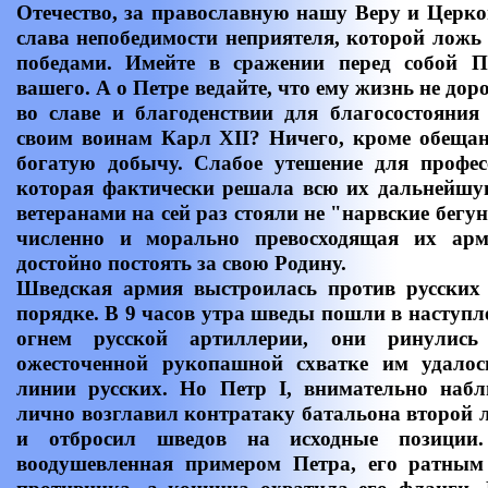
Отечество, за православную нашу Веру и Церко
слава непобедимости неприятеля, которой ложь
победами. Имейте в сражении перед собой 
вашего. А о Петре ведайте, что ему жизнь не до
во славе и благоденствии для благосостояния
своим воинам Карл XII? Ничего, кроме обещан
богатую добычу. Слабое утешение для профес
которая фактически решала всю их дальнейшу
ветеранами на сей раз стояли не "нарвские бегу
численно и морально превосходящая их арм
достойно постоять за свою Родину.
Шведская армия выстроилась против русских
порядке. В 9 часов утра шведы пошли в наступ
огнем русской артиллерии, они ринулис
ожесточенной рукопашной схватке им удалос
линии русских. Но Петр I, внимательно наб
лично возглавил контратаку батальона второй 
и отбросил шведов на исходные позиции. 
воодушевленная примером Петра, его ратным 