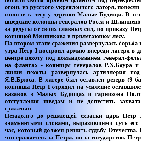
огонь из русского укрепленного лагеря, понесли
отошли к лесу у деревни Малые Будищи. В эт
шведские колонны генералов Росса и Шлиппенба
за редуты от своих главных сил, по приказу Пет
конницей Меншикова в прилегающем лесу.
На втором этапе сражения развернулась борьба 
утра Петр I построил армию впереди лагеря в 
центре пехоту под командованием генерал-фел
на флангах - конницы генералов Р.Х.Боура и
линии пехоты развернулась артиллерия под
Я.В.Брюса. В лагере был оставлен резерв (9 б
конницы Петр I отрядил на усиление оставших
казаков в Малых Будищах и гарнизона Полт
отступления шведам и не допустить захват
сражения.
Незадолго до решающей схватки царь Петр 
знаменитыми словами, выразившими суть ег
час, который должен решить судьбу Отечества
что сражаетесь за Петра, но за государство, Петр