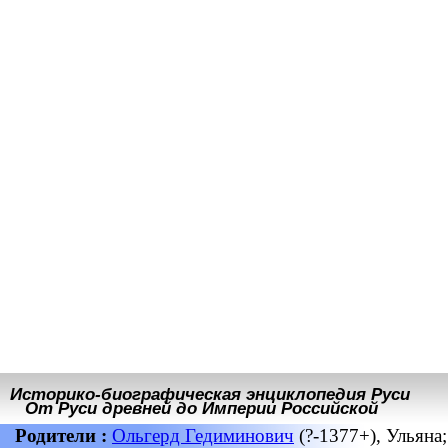
Историко-биографическая энциклопедия Руси
От Руси древней до Империи Российской
Родители :
Ольгерд Гедиминович
(?-1377+), Ульяна;