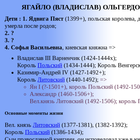
ЯГАЙЛО (ВЛАДИСЛАВ) ОЛЬГЕРДОВИЧ
Дети : 1. Ядвига Пяст
(1399+), польская королева,
умерла после родов;
2. ?
3. ?
4. Софья Васильевна
, киевская княжна =>
Владислав III Варненчик (1424-1444х);
Король
Польский
(1434-1444); Король Венгерск
Казимир-Андрей IV (1427-1492+);
Король
Литовский
(1440-1492);
=>
Ян I (?-1501+), король Польский (1492-150
Александр (1460-1506+);
Вел.князь Литовский (1492-1506); король 
Основные моменты жизни
Вел. князь
Литовский
(1377-1381), (1382-1392);
Король
Польский
(1386-1434);
Сын православной княгини, он исповедовал уже в ю