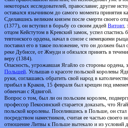
некоторых исследователей, православие; другие ист
оставался язычником до самого момента принятия к
Сделавшись великим князем после смерти своего отц
(1377), он вступил в борьбу со своим дядей
Витовт
,
отцом Кейстутом в Кревский замок, успел спастись 
тевтонского ордена, начал в союзе с немецкими рыц
поставил его в такое положение, что он должен был 
реке Дубиссе, от Жмуди и обязался принять в течен
веру (1384).
Опасность, угрожавшая Ягайло со стороны ордена, за
Польшей
. Услышав о красоте польской королевы Яд
руки, соглашаясь обратить свой народ в католичество
прибыл в Краков, 15 февраля был крещен под имене
обвенчан с Ядвигой.
Вопрос о том, был ли он польским королем, подверг
профессор Пекосинский старается доказать, что Яга
польской королевы. Поселившись в Польше, он стал
посредством наместников, считая ее частью своего н
отношение Литвы к Польше вытекало и из условий 