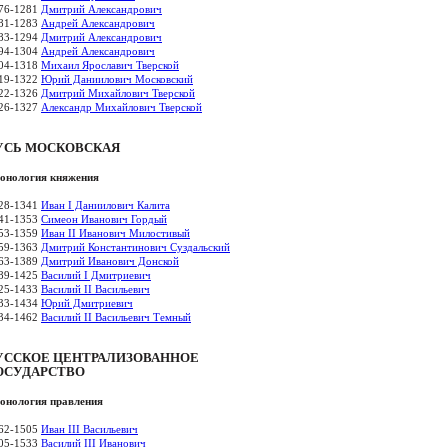
76-1281
Дмитрий Александрович
81-1283
Андрей Александрович
83-1294
Дмитрий Александрович
94-1304
Андрей Александрович
04-1318
Михаил Ярославич Тверской
19-1322
Юрий Даниилович Московский
22-1326
Дмитрий Михайлович Тверской
26-1327
Александр Михайлович Тверской
УСЬ МОСКОВСКАЯ
онология княжения
28-1341
Иван I Даниилович Калита
41-1353
Симеон Иванович Гордый
53-1359
Иван II Иванович Милостивый
59-1363
Дмитрий Константинович Суздальский
63-1389
Дмитрий Иванович Донской
89-1425
Василий I Дмитриевич
25-1433
Василий II Васильевич
33-1434
Юрий Дмитриевич
34-1462
Василий II Васильевич Темный
УССКОЕ ЦЕНТРАЛИЗОВАННОЕ
ОСУДАРСТВО
онология правления
62-1505
Иван III Васильевич
05-1533
Василий III Иванович