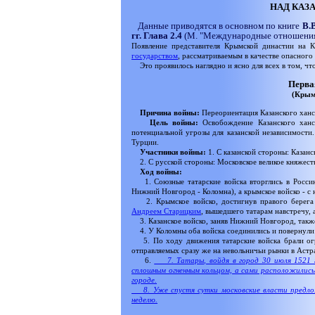
НАД КАЗА
Данные приводятся в основном по книге
В.
гг. Глава 2.4
(М. "Международные отношения"
Появление представителя Крымской династии на 
государством
, рассматриваемым в качестве опасного 
Это проявилось наглядно и ясно для всех в том, что
Перва
(Крым
Причина войны:
Переориентация Казанского ханс
Цель войны:
Освобождение Казанского ханст
потенциальной угрозы для казанской независимости
Турции.
Участники войны:
1. С казанской стороны: Казанс
2. С русской стороны: Московское великое княжест
Ход войны:
1. Союзные татарские войска вторглись в Россию 
Нижний Новгород - Коломна), а крымское войско - с 
2. Крымское войско, достигнув правого берега
Андреем Старицким
, вышедшего татарам навстречу, 
3. Казанское войско, заняв Нижний Новгород, также
4. У Коломны оба войска соединились и повернули н
5. По ходу движения татарские войска брали огр
отправляемых сразу же на невольничьи рынки в Астра
6.
7. Татары, войдя в город 30 июля 1521 г.
сплошным огненным кольцом, а сами расположились
городе.
8. Уже спустя сутки московские власти предлож
неделю.