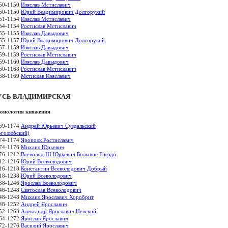
50-1150
Изяслав Мстиславич
50-1150
Юрий Владимирович Долгорукий
51-1154
Изяслав Мстиславич
54-1154
Ростислав Мстиславич
55-1155
Изяслав Давыдович
55-1157
Юрий Владимирович Долгорукий
57-1159
Изяслав Давыдович
59-1159
Ростислав Мстиславич
59-1160
Изяслав Давыдович
60-1168
Ростислав Мстиславич
68-1169
Мстислав Изяславич
УСЬ ВЛАДИМИРСКАЯ
онология княжения
69-1174
Андрей Юрьевич Суздальский
оголюбский)
74-1174
Ярополк Ростиславич
74-1176
Михаил Юрьевич
76-1212
Всеволод III Юрьевич Большое Гнездо
12-1216
Юрий Всеволодович
16-1218
Константин Всеволодович Добрый
18-1238
Юрий Всеволодович
38-1246
Ярослав Всеволодович
46-1248
Святослав Всеволодович
48-1248
Михаил Ярославич Хоробрит
48-1252
Андрей Ярославич
52-1263
Александр Ярославич Невский
64-1272
Ярослав Ярославич
72-1276
Василий Ярославич