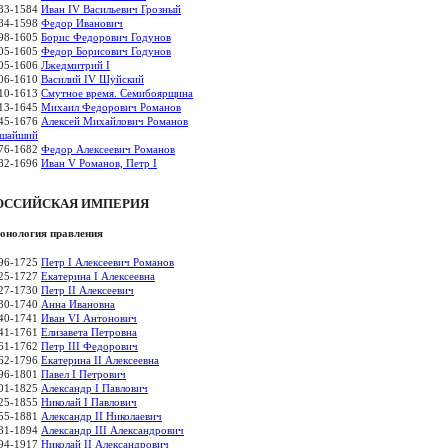
33-1584
Иван IV Васильевич Грозный
84-1598
Федор Иванович
98-1605
Борис Федорович Годунов
05-1605
Федор Борисович Годунов
05-1606
Лжедмитрий I
06-1610
Василий IV Шуйский
10-1613
Смутное время. Семибоярщина
13-1645
Михаил Федорович Романов
45-1676
Алексей Михайлович Романов
шайший
76-1682
Федор Алексеевич Романов
82-1696
Иван V Романов, Петр I
ОССИЙСКАЯ ИМПЕРИЯ
онология правления
96-1725
Петр I Алексеевич Романов
25-1727
Екатерина I Алексеевна
27-1730
Петр II Алексеевич
30-1740
Анна Ивановна
40-1741
Иван VI Антонович
41-1761
Елизавета Петровна
61-1762
Петр III Федорович
62-1796
Екатерина II Алексеевна
96-1801
Павел I Петрович
01-1825
Александр I Павлович
25-1855
Николай I Павлович
55-1881
Александр II Николаевич
81-1894
Александр III Александрович
94-1917
Николай II Александрович