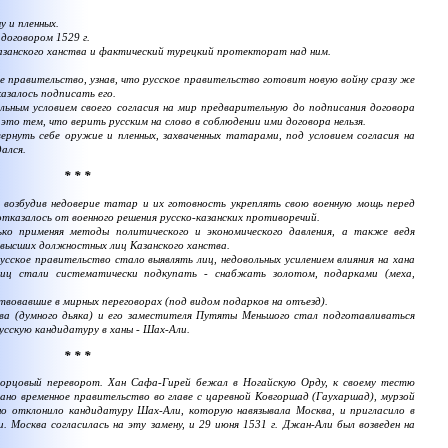
 и пленных.
договором 1529 г.
занского ханства и фактический турецкий протекторат над ним.
ое правительство, узнав, что русское правительство готовит новую войну сразу же
казалось подписать его.
ным условием своего согласия на мир предварительную до подписания договора
это тем, что верить русским на слово в соблюдении ими договора нельзя.
рнуть себе оружие и пленных, захваченных татарами, под условием согласия на
дался.
* * *
возбудив недоверие татар и их готовность укреплять свою военную мощь перед
отказалось от военного решения русско-казанских противоречий.
 применяя методы политического и экономического давления, а также ведя
 высших должностных лиц Казанского ханства.
кое правительство стало выявлять лиц, недовольных усилением влияния на хана
лиц стали систематически подкупать - снабжать золотом, подарками (меха,
вовавшие в мирных переговорах (под видом подарков на отъезд).
 (думного дьяка) и его заместителя Путяты Меньшого стал подготавливаться
русскую кандидатуру в ханы - Шах-Али.
* * *
орцовый переворот. Хан Сафа-Гирей бежал в Ногайскую Орду, к своему тестю
ано временное правительство во главе с царевной Ковгоршад (Гаухаршад), мурзой
о отклонило кандидатуру Шах-Али, которую навязывала Москва, и пригласило в
. Москва согласилась на эту замену, и 29 июня 1531 г. Джан-Али был возведен на