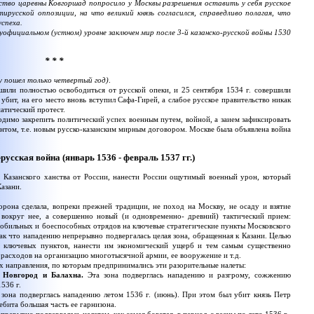
во царевны Ковгоршад попросило у Москвы разрешения оставить у себя русское
русской оппозиции, на что великий князь согласился, справедливо полагая, что
спеха.
официальном (устном) уровне заключен мир после 3-й казанско-русской войны 1530
* * *
у пошел только четвертый год)
.
ли полностью освободиться от русской опеки, и 25 сентября 1534 г. совершили
бит, на его место вновь вступил Сафа-Гирей, а слабое русское правительство никак
матический протест.
имо закрепить политический успех военным путем, войной, а заием зафиксировать
том, т.е. новым русско-казанским мирным договором. Москве была объявлена война
усская война (январь 1536 - февраль 1537 гг.)
 Казанского ханства от России, нанести России ощутимый военный урон, который
азани.
рона сделала, вопреки прежней традиции, не поход на Москву, не осаду и взятие
вокруг нее, а совершенно новый (и одновременно- древний) тактический прием:
мобильных и боеспособных отрядов на ключевые стратегические пункты Московского
ак что нападению непрерывно подвергалась целая зона, обращенная к Казани. Целью
г ключевых пунктов, нанести им экономический ущерб и тем самым существенно
 расходов на организацию многотысячной армии, ее вооружение и т.д.
 направления, по которым предпринимались эти разорительные налеты:
й Новгород и Балахна.
Эта зона подверглась нападению и разгрому, сожжению
536 г.
зона подверглась нападению летом 1536 г. (июнь). При этом был убит князь Петр
бита большая часть ее гарнизона.
прерывно подвергалась налетам, как самая богатая, в период с весны по лето 1536 г.,