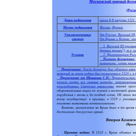
Московский мирный догов
(Русск
Дата подписания
около 6-8 августа 1521 
Место подписания
Москва, Кремль
Уполномоченные
От России: Василий III
сторон
От Крыма и Казани: хан
1. Василий III признав
древних времен"), т.е. 
Условия
2. Протекторат Росс
Помимо договорных 
захватить: сотни тысяч
Примечание:
Текст договора был обманом взят 
который за этот подвиг был пожалован в 1524 г. в 
Примечание от Шишкина С.П.:
Правительство В
попали почти все главные воеводы, активизиров
присоединение
Северское княжество
также присое
оборонительные акции по южной и восточной грани
порубежья с весны и до поздней осени. Об этом же
всему государству): к примеру, в 1519 г. упомя
поименно названными военачальниками.
Конечно, наступление на Крым было в то время н
достижимо для русских армий.
Вторая Казанско-
(Крым
Причина войны:
В 1523 г. Крым объявил в