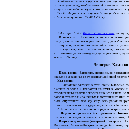
В обмен на свою прорусскую позицию правительст
оружие (пищали), необходимые для защиты от анти
пищали стоят достигнутого им дипломатического у
Так без формального мирного договора был на полу
г. (т.е. в конце июня - 29.06.1531 г.).
В декабре 1533 г.
Ивана IV Васильевича
, котором
В этой новой обстановке казанские политики реши
очередной дворцовый переворот: хан Джан-Али был у
не прореагировало на это, даже забыв заявить дипло
Отсюда татарские политики заключили, что необход
этот военный успех международно-правовым докумен
зимой 1536 года.
Четвертая Казанско-р
Цель войны:
Закрепить независимое положение
надолго бы сдержал ее от военных действий против К
Ход войны:
1. Основной тактикой в этой войне татарская сто
русских городов и крепостей на пути к Москве и 
стремительные налеты относительно небольших, но 
государства вдоль его южных и восточных границ, т
было опустошить всю эту зону, весь район вокру
ослабить московское государство, не понеся больших
2. Казанские военачальники определили три главных
Первое направление (центральное): Нижни
поселений и складов в самом начале войны, в январе 1
Второе направление (северное): Кострома.
Эта 
Васильевич Засекин-Пестрый, воевода Костромы, пере
Третье направление (южное): Муром.
Эта зона не