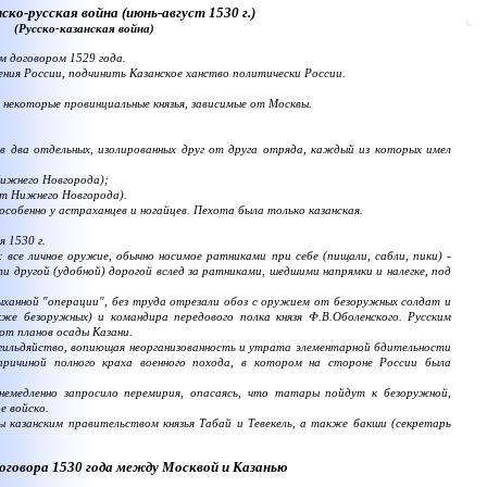
ко-русская война (июнь-август 1530 г.)
(Русско-казанская война)
м договором 1529 года.
ния России, подчинить Казанское ханство политически России.
некоторые провинциальные князья, зависимые от Москвы.
 два отдельных, изолированных друг от друга отряда, каждый из которых имел
Нижнего Новгорода);
от Нижнего Новгорода).
обенно у астраханцев и ногайцев. Пехота была только казанская.
 1530 г.
се личное оружие, обычно носимое ратниками при себе (пищали, сабли, пики) -
и другой (удобной) дорогой вслед за ратниками, шедшими напрямки и налегке, под
ыханной "операции", без труда отрезали обоз с оружием от безоружных солдат и
кже безоружных) и командира передового полка князя Ф.В.Оболенского. Русским
 от планов осады Казани.
згильдяйство, вопиющая неорганизованность и утрата элементарной бдительности
ричиной полного краха военного похода, в котором на стороне России была
едленно запросило перемирия, опасаясь, что татары пойдут к безоружной,
е войско.
 казанским правительством князья Табай и Тевекель, а также бакши (секретарь
оговора 1530 года между Москвой и Казанью