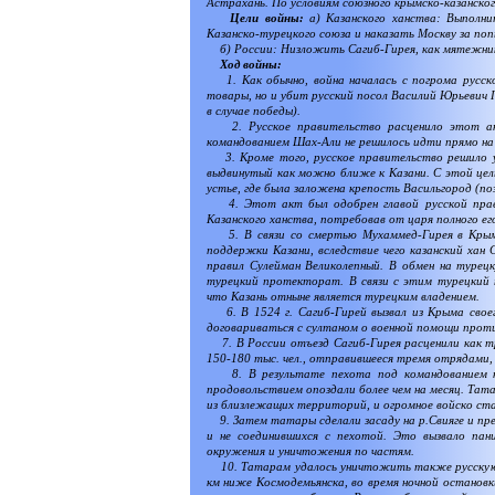
Астрахань. По условиям союзного крымско-казанско
Цели войны:
а) Казанского ханства: Выполни
Казанско-турецкого союза и наказать Москву за поп
б) России: Низложить Сагиб-Гирея, как мятежник
Ход войны:
1. Как обычно, война началась с погрома русско
товары, но и убит русский посол Василий Юрьевич 
в случае победы).
2. Русское правительство расценило этот акт 
командованием Шах-Али не решилось идти прямо на К
3. Кроме того, русское правительство решило ук
выдвинутый как можно ближе к Казани. С этой цел
устье, где была заложена крепость Васильгород (поз
4. Этот акт был одобрен главой русской право
Казанского ханства, потребовав от царя полного ег
5. В связи со смертью Мухаммед-Гирея в Крымс
поддержки Казани, вследствие чего казанский хан 
правил Сулейман Великолепный. В обмен на турецк
турецкий протекторат. В связи с этим турецкий п
что Казань отныне является турецким владением.
6. В 1524 г. Сагиб-Гирей вызвал из Крыма своег
договариваться с султаном о военной помощи прот
7. В России отъезд Сагиб-Гирея расценили как тр
150-180 тыс. чел., отправившееся тремя отрядами,
8. В результате пехота под командованием кня
продовольствием опоздали более чем на месяц. Тата
из близлежащих территорий, и огромное войско ста
9. Затем татары сделали засаду на р.Свияге и пр
и не соединившихся с пехотой. Это вызвало пани
окружения и уничтожения по частям.
10. Татарам удалось уничтожить также русскую 
км ниже Космодемьянска, во время ночной остановки