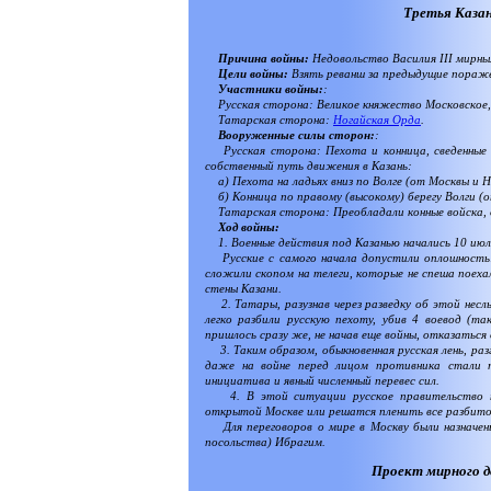
Третья Казанс
Причина войны:
Недовольство Василия III мирны
Цели войны:
Взять реванш за предыдущие пораже
Участники войны:
:
Русская сторона: Великое княжество Московское, 
Татарская сторона:
Ногайская Орда
.
Вооруженные силы сторон:
:
Русская сторона: Пехота и конница, сведенные в
собственный путь движения в Казань:
а) Пехота на ладьях вниз по Волге (от Москвы и 
б) Конница по правому (высокому) берегу Волги (
Татарская сторона: Преобладали конные войска, ос
Ход войны:
1. Военные действия под Казанью начались 10 июля
Русские с самого начала допустили оплошность: в
сложили скопом на телеги, которые не спеша поехал
стены Казани.
2. Татары, разузнав через разведку об этой несл
легко разбили русскую пехоту, убив 4 воевод (та
пришлось сразу же, не начав еще войны, отказаться
3. Таким образом, обыкновенная русская лень, ра
даже на войне перед лицом противника стали п
инициатива и явный численный перевес сил.
4. В этой ситуации русское правительство нем
открытой Москве или решатся пленить все разбито
Для переговоров о мире в Москву были назначены
посольства) Ибрагим.
Проект мирного д