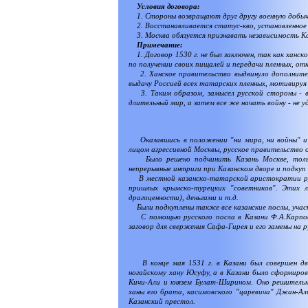
Условия договора:
1. Стороны возвращают друг другу военную добычу
2. Восстанавливается статус-кво, установленное 
3. Москва обязуется признавать независимость Ка
Примечание:
1. Договор 1530 г. не был заключен, так как ханск
по получении своих пищалей и передачи пленных, от
2. Ханское правительство выдвинуло дополнитель
выдачу Россией всех татарских пленных, мотивируя 
3. Таким образом, замысел русской стороны - ве
длительный мир, а затем все же начать войну - не у
Оказавшись в положении "ни мира, ни войны" и 
лицом агрессивной Москвы, русское правительство 
Было решено подчинить Казань Москве, только
непрерывные интриги при Казанском дворе и подкуп
В местной казанско-татарской аристократии русс
пришлых крымско-турецких "советников". Этих 
драгоценности), деньгами и т.д.
Были подкуплены также все казанские послы, участ
С помощью русского посла в Казани Ф.А.Карпова
заговор для свержения Сафа-Гирея и его замены на 
В конце мая 1531 г. в Казани был совершен дв
ногайскому хану Юсуфу, а в Казани было сформиров
Кичи-Али и князем Булат-Ширином. Оно решительн
ханы его брата, касимовского "царевича" Джан-Али
Казанский престол.