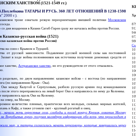
НСКИМ ХАНСТВОМ (1521-1549 гг.)
К
В.Похлебкина ТАТАРЫ И РУСЬ. 360 ЛЕТ ОТНОШЕНИЙ В 1238-1598
 2000 г.).
Хр
Казанском троне означало резкую переориентацию внешней политики
Московским
соседа.
87
 со дня воцарения в Казани Сагиб-Гирея сразу же началась война против России.
91
94
я Казанско-русская война (1521)
97
ско-казанская война против России)
98
Со
тва на союз с Крымом и Турцией.
10
ва от русской зависимости. Подавление русской военной силы как постоянной
10
. Захват в ходе войны полонянников как источника получения денежных средств от
10
10
кое ханство,
Астраханское ханство
, но его руководители от этого отказались.
10
во.
10
10
раздельно, по двум направлениям: казанское войско - с востока (по направлению
10
юга (по направлению Крым - Ока).
10
 Оки между Калугой и Серпуховым, разбило русскую армию под командованием
10
а после этого переправилось на левый берег Оки и направилось по нему до Коломны.
10
 направилось вдоль Оки на Коломну.
10
а север, на Москву.
11
омное количество пленных, практически всех молодых, сильных мирных жителей,
11
хань и Кафу, а также угоняли скот - крупный рогатый и овец.
11
, начали жечь окрестные села, слободы и посад вокруг Кремля, охватив Москву
11
 на Воробьевых горах, получая наглядную информацию обо всем, что происходит в
11
11
или мир, и татары согласились начать переговоры, которые завершились через
11
11
11