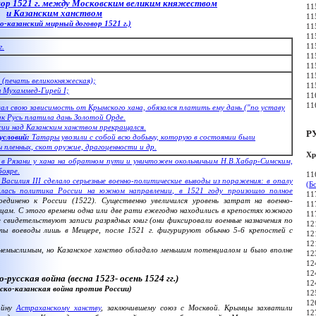
ор 1521 г. между Московским великим княжеством
11
и Казанским ханством
11
о-казанский мирный договор 1521 г.)
11
11
11
г.
11
11
11
, (печать великокняжеская);
11
 Мухаммед-Гирей I;
11
11
ал свою зависимость от Крымского хана, обязался платить ему дань ("по уставу
как Русь платила дань
Золотой Орде
.
ии над
Казанским ханством
прекращался.
Р
условий:
Татары увозили с собой всю добычу, которую в состоянии были
 пленных, скот оружие, драгоценности и др.
Хр
в Рязани у хана на обратном пути и уничтожен окольничьим Н.В.Хабар-Симским,
бояре.
11
асилия III сделало серьезные военно-политические выводы из поражения: в опалу
(Б
алась политика России на южном направлении, в 1521 году произошло полное
11
динено к России (1522). Существенно увеличился уровень затрат на военно-
11
цам. С этого времени одна или две рати ежегодно находились в крепостях южного
11
 свидетельствуют записи разрядных книг (они фиксировали военные назначения по
12
нуты воеводы лишь в Мещере, после 1521 г. фигурируют обычно 5-6 крепостей с
12
12
емыслимым, но Казанское ханство обладало меньшим потенциалом и было вполне
12
12
12
русская война (весна 1523- осень 1524 гг.)
12
ско-казанская война против России)
12
12
ойну
Астраханскому ханству
, заключившему союз с Москвой. Крымцы захватили
12