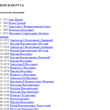
ИЕВСКАЯ РУСЬ
онология княжения
9 - 912
Олег Вещий
2 - 946
Игорь Старый
6 - 972
Святослав I, Великая княгиня Ольга
2 - 980
Ярополк Святославич
0 -1015
Владимир I Святославич Красное
лнышко
15-1015
Святополк I Ярополкович Окаянный
15-1017
Ярослав Владимирович Мудрый
17-1019
Святополк I Ярополкович Окаянный
19-1054
Ярослав Владимирович Мудрый
54-1068
Изяслав Ярославич
68-1069
Всеслав Брячиславович Полоцкий
69-1073
Изяслав Ярославич
73-1076
Святослав II Ярославич
76-1076
Всеволод I Ярославич
77-1078
Изяслав Ярославич
78-1093
Всеволод I Ярославич
93-1113
Святополк II Изяславич
13-1125
Владимир II Всеволодович Мономах
25-1132
Мстислав Владимирович
32-1139
Ярополк Владимирович
39-1139
Вячеслав Владимирович
39-1146
Всеволод II Ольгович
46-1146
Игорь Ольгович
46-1149
Изяслав Мстиславич
49-1150
Юрий Владимирович Долгорукий
50-1150
Вячеслав Владимирович