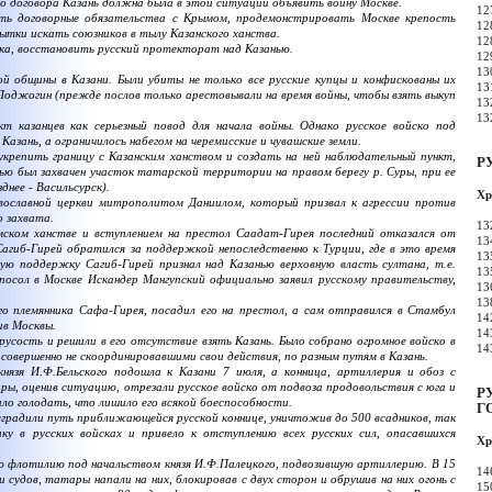
го договора Казань должна была в этой ситуации объявить войну Москве.
12
ть договорные обязательства с Крымом, продемонстрировать Москве крепость
12
ытки искать союзников в тылу Казанского ханства.
12
а, восстановить русский протекторат над Казанью.
12
13
й общины в Казани. Были убиты не только все русские купцы и конфискованы их
13
Поджогин (прежде послов только арестовывали на время войны, чтобы взять выкуп
13
13
казанцев как серьезный повод для начала войны. Однако русское войско под
азань, а ограничилось набегом на черемисские и чувашские земли.
репить границу с Казанским ханством и создать на ней наблюдательный пункт,
Р
ью был захвачен участок татарской территории на правом берегу р. Суры, при ее
днее - Васильсурск).
Хр
славной церкви митрополитом Даниилом, который призвал к агрессии против
о захвата.
13
ком ханстве и вступлением на престол Саадат-Гирея последний отказался от
13
Сагиб-Гирей обратился за поддержкой непоследственно к Турции, где в это время
13
ую поддержку Сагиб-Гирей признал над Казанью верховную власть султана, т.е.
13
осол в Москве Искандер Мангупский официально заявил русскому правительству,
13
13
о племянника Сафа-Гирея, посадил его на престол, а сам отправился в Стамбул
14
ив Москвы.
14
усость и решили в его отсутствие взять Казань. Было собрано огромное войско в
14
 совершенно не скоординировавшими свои действия, по разным путям в Казань.
зя И.Ф.Бельского подошла к Казани 7 июля, а конница, артиллерия и обоз с
ры, оценив ситуацию, отрезали русское войско от подвоза продовольствия с юга и
Р
ло голодать, что лишило его всякой боеспособности.
Г
еградили путь приближающейся русской коннице, уничтожив до 500 всадников, так
ку в русских войсках и привело к отступлению всех русских сил, опасавшихся
Хр
флотилию под начальством князя И.Ф.Палецкого, подвозившую артиллерию. В 15
14
 судов, татары напали на них, блокировав с двух сторон и обрушив на них огонь с
15