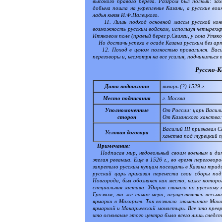
высокого правого берега. Разгром был полный: зах
добыча пошла на укрепление Казани, а русские во
ладья князя И.Ф.Палецкого.
11. Лишь подход основной массы русской конни
возможность русским войскам, используя четырехк
Итяковом поле (правый берег р.Свияги, у села Утя
Но достичь успеха в осаде Казани русским без арт
12. Поход в целом полностью провалился. Васил
переговоры и, несмотря на все усилия, подчинитьс
Русско-К
Дата подписания
январь (?) 1529 г.
Место подписания
г. Москва
Уполномоченные
От России: царь Васили
сторон
От Казанского ханства:
Василий III признавал 
Условия договора
ханства под турецкий 
Примечание:
Подписав мир, недовольный своим военным и дипл
желая реванша. Еще в 1526 г., во время переговор
запретило русским купцам посещать в Казани тради
русский царь приказал перенести свои сборы по
Новгорода, был обозначен как место, ниже которог
специальная застава. Ударив сначала по русскому 
Грозном, та же самая мера, осуществляясь весьм
ярмарки в Макарьев. Так возникла знаменитая Мака
ярмаркой и Макарьевский монастырь. Все это превр
что основание этого центра было всего лишь следст