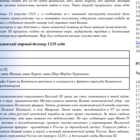
вачены почти все из 90 судов флотилии, весь запас пороха, все орудия. Военная
15
ины частью потоплены, частью взяты в плен. Через запруду прорвалась лишь одна
15
15
цы 15 августа 1524 г. и соединение ее с начавшей отступать пехотой дали
16
ратное превосходство сил и отчаянное положение, одержать локальную победу на
16
кова) и добиться отхода татар под укрытие стен Казани.
16
иллерии и при действии с тыла казанской конницы не было никакой возможности.
16
ию III пришлось пойти на заключение мира, выдержать трудные и длительные
16
я татарским требованиям. Мир был подписан только спустя пять лет.
16
Ти
азанский мирный договор 1529 года
16
16
Р
й III;
Хр
 князь Мамыш, князь Курат, князь Шир-Мерден Чурачиков;
Сафа-Гирея на Казанском престоле и соглашался с фактом перехода Казанского
16
протекторат.
17
17
17
оматическим поражением Василий III сразу же стал готовиться к новой войне,
17
ов о мире, правительство Москвы решило нанести Казани экономический удар: оно
17
ционную Волжскую ярмарку. Затем, развивая план экономической блокады ханства,
17
д Нижний Новгород, к селу Макрьеву. Этот пункт, находившийся в 97 км ниже
17
о ни один русский купеческий корабль не имел права спускаться. За этим следила
17
купечеству, эта мера вызвала его недовольство. Но при следующем царе Иване IV
18
а жестко и последовательно, привела спустя столетие к перемещению Волжской
18
рьевская ярмарка - крупнейшая в России (в европейской части). Разросся рядом с
18
атило данный пункт в город, в важный экономический центр России. Было забыто,
18
вием поражения России от татар в 1524 г. и бессильной злобы Василия III.
18