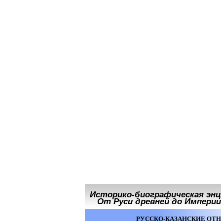
Историко-биографическая энц
От Руси древней до Империи 
РУССКО-КАЗАНСКИЕ ОТН