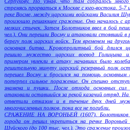
Серпухову. Но узнав, что там собралось много
стремясь прорваться к Москве с юго-востока. 5-7 
реке Восме, между царскими войсками Василия Шу
произошло решающее сражение. Оно началось с ар
мелких стычек. Затем Болотников ввел в бой пеш
чел.). Они перешли Восму и атаковали стоявший в
берегу полк царских войск. Тем временем на друго
основная битва. Кровопролитный бой длился ц
решило мужество царских воевод Голицына 
примером увлекли в атаку начавших было колеб
решительную минуту царский резервный полк оста
перешел Восму и бросился на помощь основным 
потерпел сильное поражение. Он спешно отступил
знамена и пушки. После отхода основных сил 
атаковали оставшийся за рекой казачий отряд. На
ответили отказом и в течение двух дней муж
многочисленных полков, пока все не погибли.
СРАЖЕНИЕ НА ВОРОНЬЕЙ (1607). Болотников 
города он решил укрепиться на речке Вороньей
Шуйского (до 100 тыс. чел.). Это сражение произош