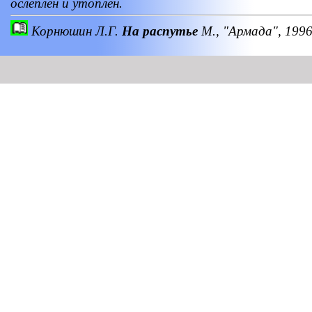
ослеплен и утоплен.
Корнюшин Л.Г.
На распутье
М., "Армада", 1996