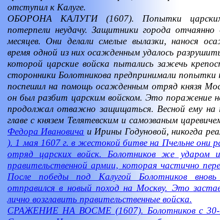
отступил к Калуге.
ОБОРОНА КАЛУГИ (1607). Попытки царских 
потерпели неудачу. Защитники города отчаянно 
месяцев. Они делали смелые вылазки, нанося о
время одной из них осажденным удалось разрушить
которой царские войска пытались зажечь крепос
сторонники Болотникова предпринимали попытки п
поспешил на помощь осажденным отряд князя Моса
он был разбит царским войском. Это поражение н
продолжал отважно защищаться. Весной ему на 
главе с князем Телятевским и самозваным царевич
Федора Ивановича
и Ирины Годуновой, никогда реа
). 1 мая 1607 г. в жестокой битве на Пчельне они 
отряд царских войск. Болотников же ударом и
правительственной армии, которая частично пере
После победы под Калугой Болотников вновь
отправился в новый поход на Москву. Это заста
лично возглавить правительственные войска.
СРАЖЕНИЕ НА ВОСМЕ (1607). Болотников с 30-т