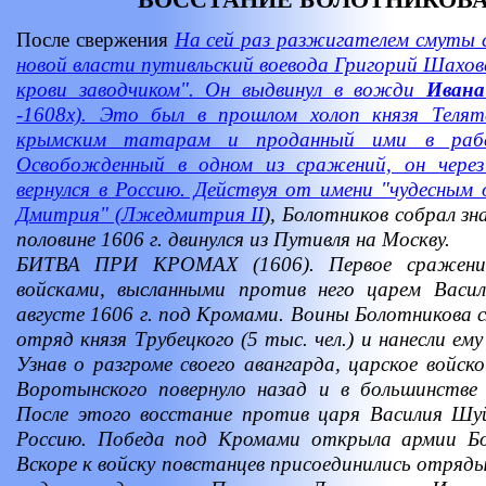
После свержения
На сей раз разжигателем смуты 
новой власти путивльский воевода Григорий Шаховс
крови заводчиком". Он выдвинул в вожди
Ивана
-1608х). Это был в прошлом холоп князя Телят
крымским татарам и проданный ими в рабс
Освобожденный в одном из сражений, он чере
вернулся в Россию. Действуя от имени "чудесным 
Дмитрия" (
Лжедмитрия II
), Болотников собрал з
половине 1606 г. двинулся из Путивля на Москву.
БИТВА ПРИ КРОМАХ (1606). Первое сражение
войсками, высланными против него царем Васи
августе 1606 г. под Кромами. Воины Болотникова 
отряд князя Трубецкого (5 тыс. чел.) и нанесли е
Узнав о разгроме своего авангарда, царское войск
Воротынского повернуло назад и в большинстве
После этого восстание против царя Василия Шу
Россию. Победа под Кромами открыла армии Бо
Вскоре к войску повстанцев присоединились отряды