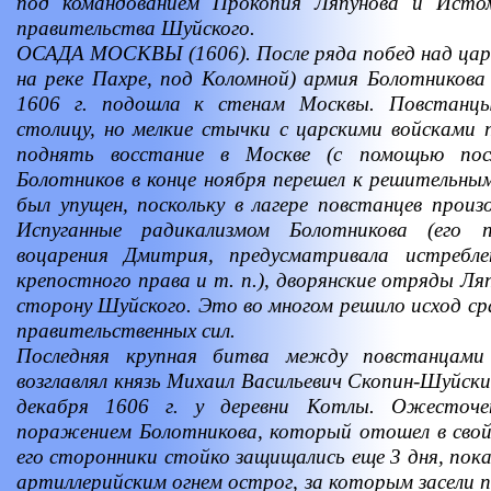
под командованием Прокопия Ляпунова и Исто
правительства Шуйского.
ОСАДА МОСКВЫ (1606). После ряда побед над царс
на реке Пахре, под Коломной) армия Болотникова 
1606 г. подошла к стенам Москвы. Повстанц
столицу, но мелкие стычки с царскими войсками 
поднять восстание в Москве (с помощью пос
Болотников в конце ноября перешел к решительны
был упущен, поскольку в лагере повстанцев произ
Испуганные радикализмом Болотникова (его 
воцарения Дмитрия, предусматривала истребл
крепостного права и т. п.), дворянские отряды Ля
сторону Шуйского. Это во многом решило исход ср
правительственных сил.
Последняя крупная битва между повстанцами
возглавлял князь Михаил Васильевич Скопин-Шуйски
декабря 1606 г. у деревни Котлы. Ожесточен
поражением Болотникова, который отошел в свой 
его сторонники стойко защищались еще 3 дня, пока
артиллерийским огнем острог, за которым засели 