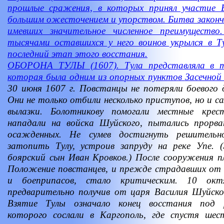
прошлые сражения, в которых принял участие Б
большим ожесточением и упорством. Битва закончи
имевших значительное численное преимуществ
тысячами оставшихся у него воинов укрылся в Ту
последний этап этого восстания.
ОБОРОНА ТУЛЫ (1607). Тула представляла в т
которая была одним из опорных пунктов
Засечной
30 июня 1607 г. Повстанцы не потеряли боевого 
Они не только отбили несколько приступов, но и с
вылазки. Болотникову помогали местные крес
нападали на войска Шуйского, пытались прорва
осажденных. Не сумев достигнуть решительно
затопить Тулу, устроив запруду на реке Упе.
боярский сын Иван Кровков.) После сооружения п
Положение повстанцев, и прежде страдавших от
и боеприпасов, стало критическим. 10 окт
предварительно получив от царя Василия Шуйско
Взятие Тулы означало конец восстания под р
которого сослали в Каргополь, где спустя шес